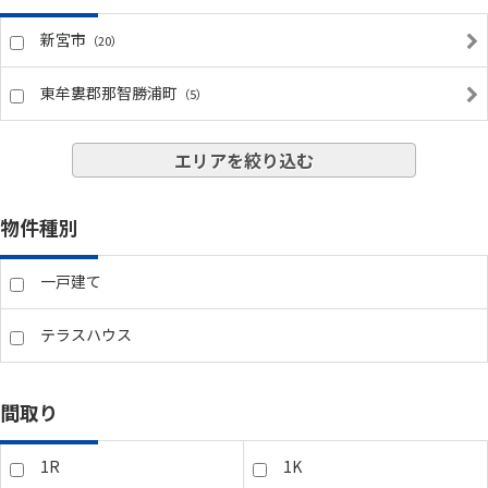
新宮市
（20）
東牟婁郡那智勝浦町
（5）
エリアを絞り込む
物件種別
一戸建て
テラスハウス
間取り
1R
1K