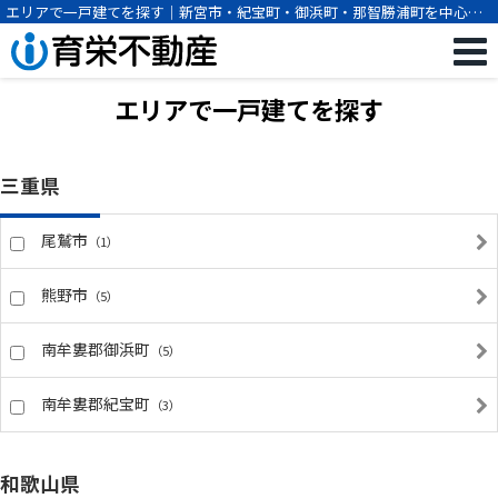
エリアで一戸建てを探す｜新宮市・紀宝町・御浜町・那智勝浦町を中心に
紀南の不動産の売買・賃貸のことなら育栄不動産(株)
エリアで一戸建てを探す
三重県
尾鷲市
（1）
熊野市
（5）
南牟婁郡御浜町
（5）
南牟婁郡紀宝町
（3）
和歌山県