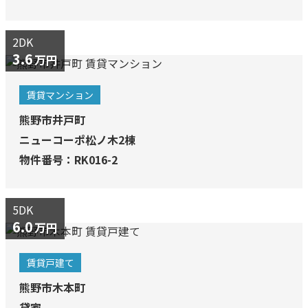
2DK
3.6
万円
賃貸マンション
熊野市井戸町
ニューコーポ松ノ木2棟
物件番号：RK016-2
5DK
6.0
万円
賃貸戸建て
熊野市木本町
貸家