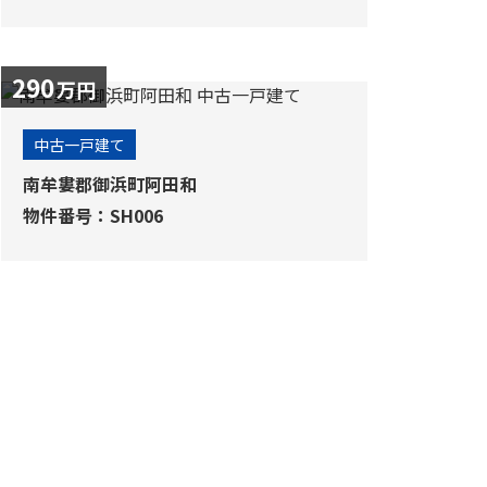
290
万円
中古一戸建て
南牟婁郡御浜町阿田和
物件番号：SH006