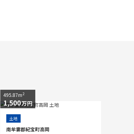
2
495.87m
1,500
万円
土地
南牟婁郡紀宝町高岡