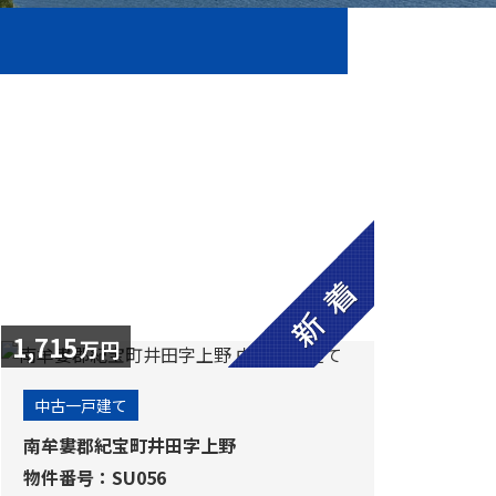
1,715
万円
中古一戸建て
南牟婁郡紀宝町井田字上野
物件番号：SU056