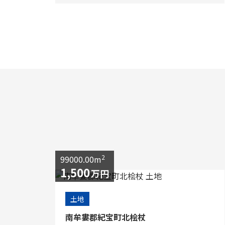
2
99000.00m
1,500
万円
土地
南牟婁郡紀宝町北桧杖