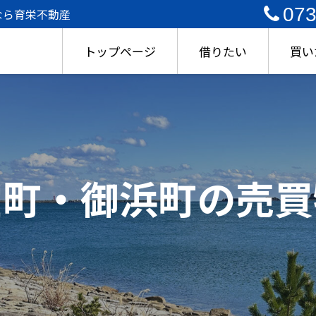
073
なら育栄不動産
トップページ
借りたい
買い
宝町・御浜町の売買