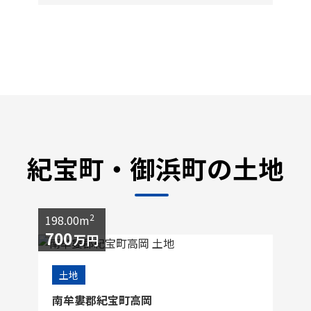
紀宝町・御浜町の土地
2
198.00m
700
万円
土地
南牟婁郡紀宝町高岡