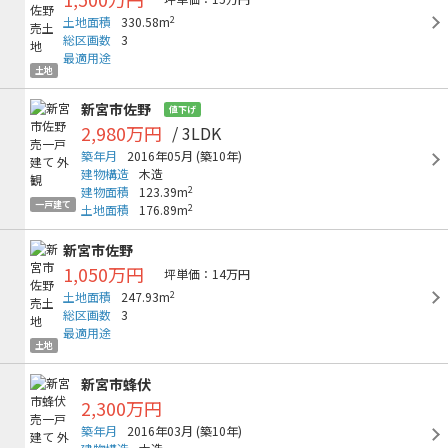
2
土地面積
330.58m
総区画数
3
最適用途
土地
新宮市佐野
値下げ
2,980万円
/ 3LDK
築年月
2016年05月
(築10年)
建物構造
木造
2
建物面積
123.39m
一戸建て
2
土地面積
176.89m
新宮市佐野
1,050万円
坪単価：14万円
2
土地面積
247.93m
総区画数
3
最適用途
土地
新宮市蜂伏
2,300万円
築年月
2016年03月
(築10年)