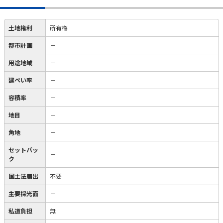
土地権利
所有権
都市計画
－
用途地域
－
建ぺい率
－
容積率
－
地目
－
角地
－
セットバッ
－
ク
国土法届出
不要
主要採光面
－
私道負担
無