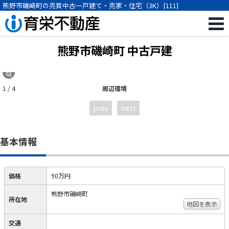
熊野市磯崎町の売買中古一戸建て・売家・住宅（3K）[111]
熊野市磯崎町 中古戸建
1 / 4
周辺環境
prev
next
基本情報
価格
90万円
熊野市磯崎町
所在地
地図を表示
交通