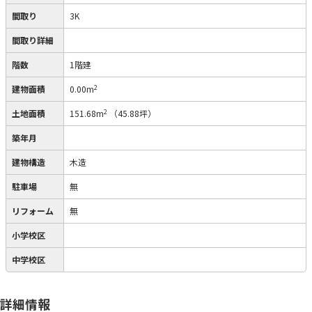
間取り
3K
間取り詳細
階数
1階建
2
建物面積
0.00m
2
土地面積
151.68m
（45.88坪）
築年月
建物構造
木造
駐車場
無
リフォーム
無
小学校区
中学校区
詳細情報