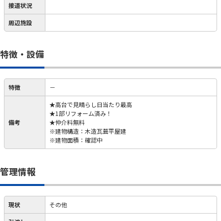
接道状況
周辺施設
特徴・設備
特徴
－
★高台で見晴らし日当たり最高
★1部リフォーム済み！
備考
★仲介料無料
※建物構造：木造瓦葺平屋建
※建物面積：確認中
管理情報
現状
その他