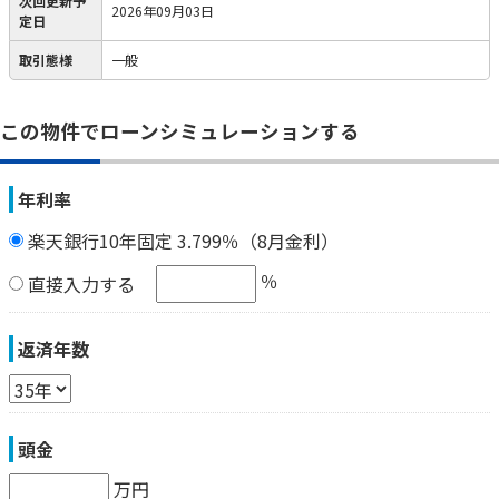
次回更新予
2026年09月03日
定日
取引態様
一般
この物件でローンシミュレーションする
年利率
楽天銀行10年固定 3.799％（8月金利）
％
直接入力する
返済年数
頭金
万円