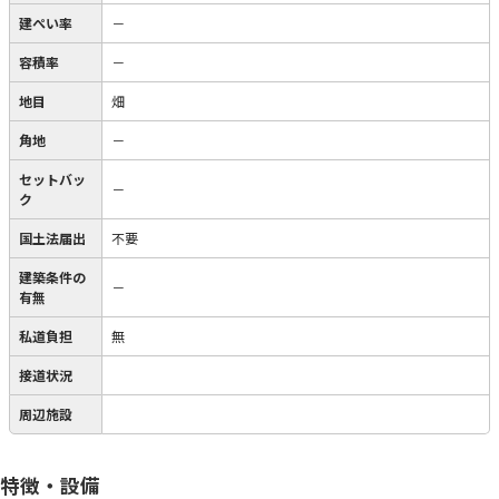
建ぺい率
－
容積率
－
地目
畑
角地
－
セットバッ
－
ク
国土法届出
不要
建築条件の
－
有無
私道負担
無
接道状況
周辺施設
特徴・設備