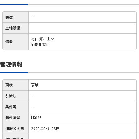
特徴
－
土地設備
地目 畑、山林
備考
価格相談可
管理情報
現状
更地
引渡し
－
条件等
－
物件番号
LK026
情報公開日
2026年04月23日