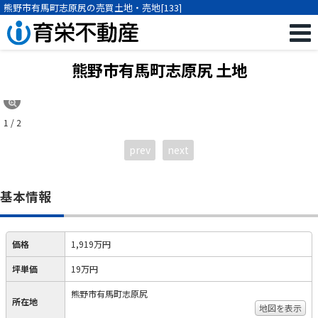
熊野市有馬町志原尻の売買土地・売地[133]
熊野市有馬町志原尻 土地
1 / 2
prev
next
基本情報
価格
1,919万円
坪単価
19万円
熊野市有馬町志原尻
所在地
地図を表示