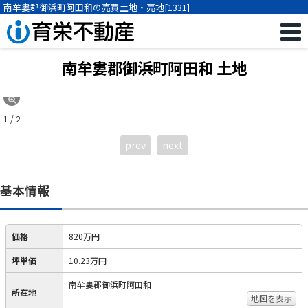
南牟婁郡御浜町阿田和の売買土地・売地[1331]
南牟婁郡御浜町阿田和 土地
1 / 2
prev
next
基本情報
価格
820万円
坪単価
10.23万円
南牟婁郡御浜町阿田和
所在地
地図を表示