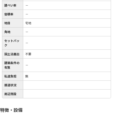
建ぺい率
－
容積率
－
地目
宅地
角地
－
セットバッ
－
ク
国土法届出
不要
建築条件の
－
有無
私道負担
無
接道状況
周辺施設
特徴・設備