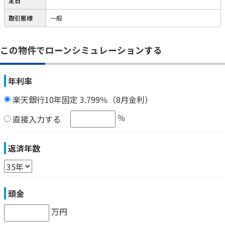
定日
取引態様
一般
この物件でローンシミュレーションする
年利率
楽天銀行10年固定 3.799％（8月金利）
％
直接入力する
返済年数
頭金
万円