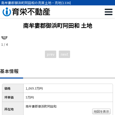
南牟婁郡御浜町阿田和の売買土地・売地[1336]
南牟婁郡御浜町阿田和 土地
1 / 4
prev
next
基本情報
価格
1,069.3万円
坪単価
5万円
南牟婁郡御浜町阿田和
所在地
地図を表示