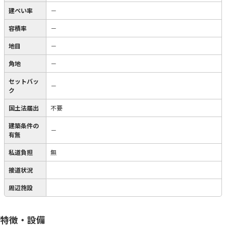
建ぺい率
－
容積率
－
地目
－
角地
－
セットバッ
－
ク
国土法届出
不要
建築条件の
－
有無
私道負担
無
接道状況
周辺施設
特徴・設備