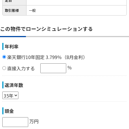
定日
取引態様
一般
この物件でローンシミュレーションする
年利率
楽天銀行10年固定 3.799％（8月金利）
％
直接入力する
返済年数
頭金
万円