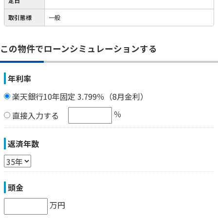
定日
取引態様
一般
この物件でローンシミュレーションする
年利率
楽天銀行10年固定 3.799％（8月金利）
％
直接入力する
返済年数
頭金
万円