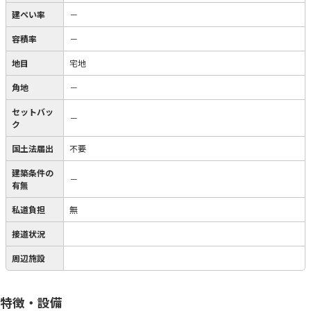
建ぺい率
－
容積率
－
地目
宅地
角地
－
セットバッ
－
ク
国土法届出
不要
建築条件の
－
有無
私道負担
無
接道状況
周辺施設
特徴・設備