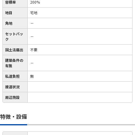
容積率
200%
地目
宅地
角地
－
セットバッ
－
ク
国土法届出
不要
建築条件の
－
有無
私道負担
無
接道状況
周辺施設
特徴・設備