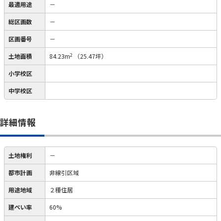
最適用途
－
総区画数
－
区画番号
－
2
土地面積
84.23m
（25.47坪）
小学校区
中学校区
詳細情報
土地権利
－
都市計画
非線引区域
用途地域
２種住居
建ぺい率
60%