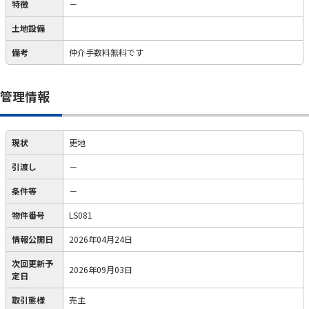
特徴
－
土地設備
備考
仲介手数料無料です
管理情報
現状
更地
引渡し
－
条件等
－
物件番号
LS081
情報公開日
2026年04月24日
次回更新予
2026年09月03日
定日
取引態様
売主