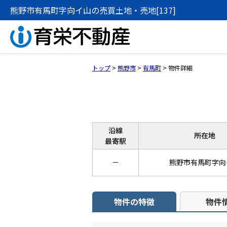
熊野市有馬町字向イ山の売買土地・売地[137]
トップ
>
熊野市
>
有馬町
>
物件詳細
沿線
所在地
最寄駅
－
熊野市有馬町字向
物件の特徴
物件