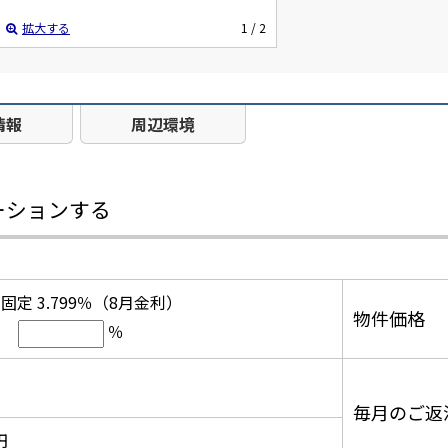
拡大する
1
/ 2
情報
周辺環境
ーションする
固定 3.799％（8月金利）
物件価格
％
毎月のご返
円