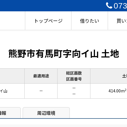
073
トップページ
借りたい
買い
熊野市有馬町字向イ山 土地
総区画数
最適用途
土
区画番号
－
2
イ山
－
414.00m
－
情報
周辺環境