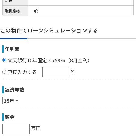
定日
取引態様
一般
この物件でローンシミュレーションする
年利率
楽天銀行10年固定 3.799％（8月金利）
％
直接入力する
返済年数
頭金
万円