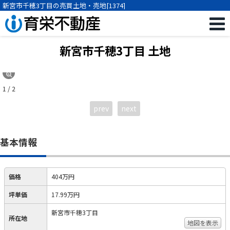
新宮市千穂3丁目の売買土地・売地[1374]
新宮市千穂3丁目 土地
1 / 2
prev
next
基本情報
価格
404万円
坪単価
17.99万円
新宮市千穂3丁目
所在地
地図を表示