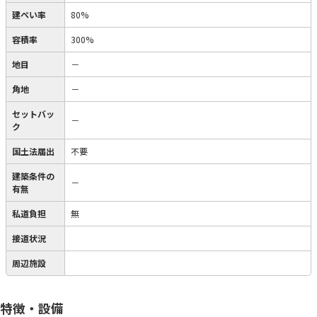
建ぺい率
80%
容積率
300%
地目
－
角地
－
セットバッ
－
ク
国土法届出
不要
建築条件の
－
有無
私道負担
無
接道状況
周辺施設
特徴・設備