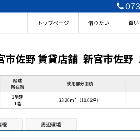
073
トップページ
借りたい
買い
宮市佐野 賃貸店舗
新宮市佐野
階建
使用部分面積
所在階
1階建
2
33.26m
（10.06坪）
1階
情報
周辺環境