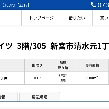
073
DK）[2117]
トップページ
借りたい
買い
イツ
3階/305
新宮市清水元1丁
階建
間取り
専有面積
所在階
8階建
2
1丁目
3LDK
0.00m
3階
情報
周辺環境