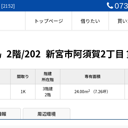
073
152]
トップページ
借りたい
買い
鳥
2階/202
新宮市阿須賀2丁目
階建
間取り
専有面積
所在階
3階建
2
1K
24.00m
（7.26坪）
2階
情報
周辺環境