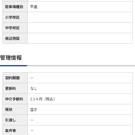
駐車場種別
平面
小学校区
中学校区
周辺施設
管理情報
契約期間
－
更新料
なし
仲介手数料
1.1ヶ月（税込）
現状
空き
引渡し
－
条件等
－