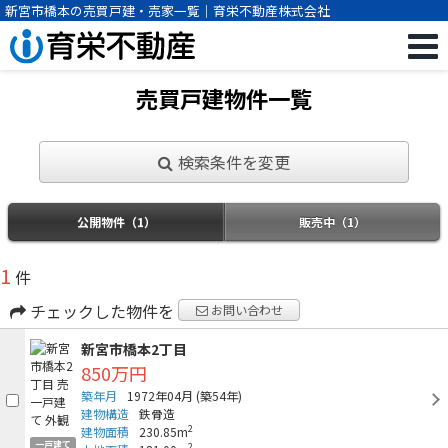
新宮市橋本の売買戸建・売家一覧｜育栄不動産株式会社
売買戸建物件一覧
検索条件を変更
公開物件（1）
販売中（1）
1
件
チェックした物件を
お問い合わせ
新宮市橋本2丁目
850万円
築年月
1972年04月
(築54年)
建物構造
鉄骨造
2
建物面積
230.85m
一戸建て
2