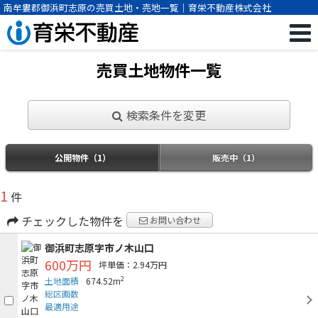
南牟婁郡御浜町志原の売買土地・売地一覧｜育栄不動産株式会社
売買土地物件一覧
検索条件を変更
公開物件（1）
販売中（1）
1
件
チェックした物件を
お問い合わせ
御浜町志原字市ノ木山口
600万円
坪単価：2.94万円
2
土地面積
674.52m
総区画数
最適用途