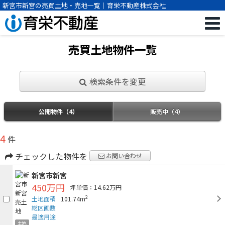
新宮市新宮の売買土地・売地一覧｜育栄不動産株式会社
売買土地物件一覧
検索条件を変更
公開物件（4）
販売中（4）
4
件
チェックした物件を
お問い合わせ
新宮市新宮
450万円
坪単価：14.62万円
2
土地面積
101.74m
総区画数
最適用途
土地