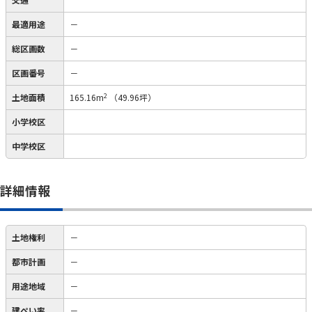
最適用途
－
総区画数
－
区画番号
－
2
土地面積
165.16m
（49.96坪）
小学校区
中学校区
詳細情報
土地権利
－
都市計画
－
用途地域
－
建ぺい率
－