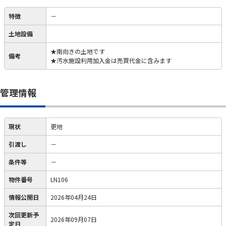
特徴
－
土地設備
★南向きの土地です
備考
★汚水施設利用加入金は売買代金に含みます
管理情報
現状
更地
引渡し
－
条件等
－
物件番号
LN106
情報公開日
2026年04月24日
次回更新予
2026年09月07日
定日