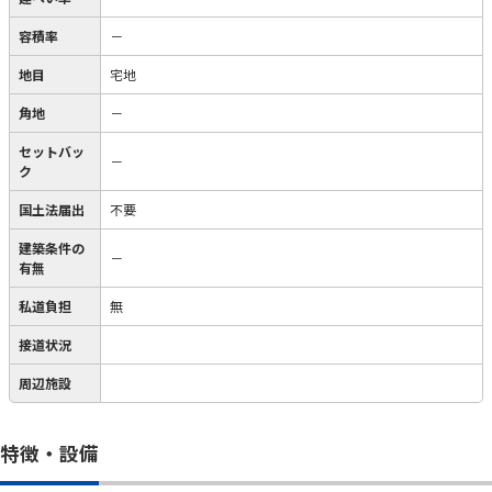
容積率
－
地目
宅地
角地
－
セットバッ
－
ク
国土法届出
不要
建築条件の
－
有無
私道負担
無
接道状況
周辺施設
特徴・設備