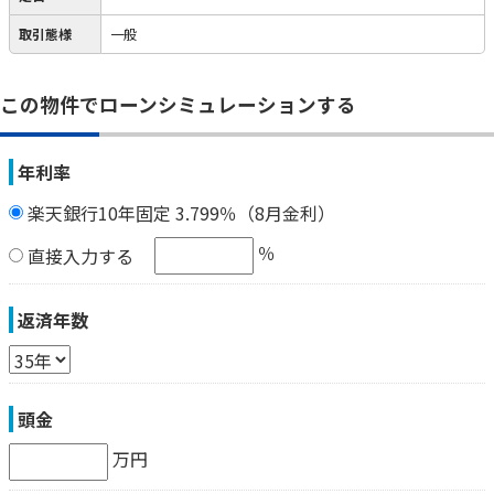
取引態様
一般
この物件でローンシミュレーションする
年利率
楽天銀行10年固定 3.799％（8月金利）
％
直接入力する
返済年数
頭金
万円