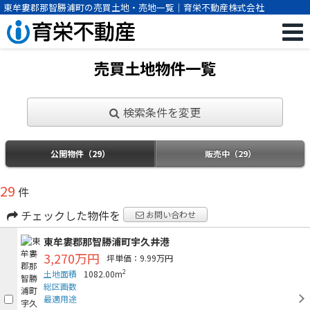
東牟婁郡那智勝浦町の売買土地・売地一覧｜育栄不動産株式会社
売買土地物件一覧
検索条件を変更
公開物件（29）
販売中（29）
29
件
チェックした物件を
お問い合わせ
東牟婁郡那智勝浦町宇久井港
3,270万円
坪単価：9.99万円
2
土地面積
1082.00m
総区画数
最適用途