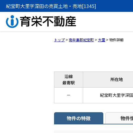
紀宝町大里字深田の売買土地・売地[1345]
トップ
>
南牟婁郡紀宝町
>
大里
>
物件詳細
沿線
所在地
最寄駅
－
紀宝町大里字深
物件の特徴
物件