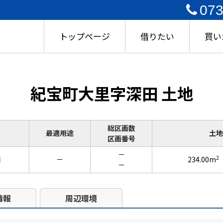
073
トップページ
借りたい
買い
紀宝町大里字深田 土地
総区画数
最適用途
土地
区画番号
－
2
田
－
234.00m
－
情報
周辺環境