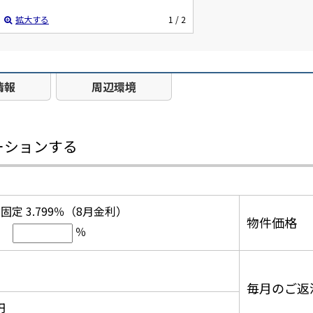
拡大する
1
/ 2
情報
周辺環境
ーションする
固定 3.799％（8月金利）
物件価格
％
毎月のご返
円