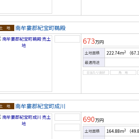
南牟婁郡紀宝町鵜殿
土地
673
万円
2
222.74m
（67.
土地面積
最適用途
南牟婁郡紀宝町成川
土地
690
万円
2
164.88m
（49.
土地面積