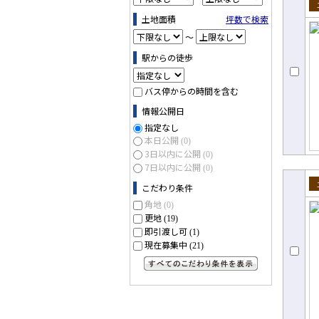
売
土地面積
坪数で検索
～
駅からの徒歩
バス停からの時間を含む
情報公開日
指定なし
本日公開
(0)
3日以内に公開
(0)
7日以内に公開
(0)
こだわり条件
売
角地
(0)
更地
(19)
即引渡し可
(1)
現在募集中
(21)
すべてのこだわり条件を見る