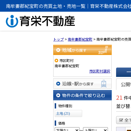
南牟婁郡紀宝町の売買土地・売地一覧｜育栄不動産株式会
トップ
>
南牟婁郡紀宝町
>
南牟婁郡紀宝町の売
地域から探す
市区町村
南牟婁郡紀宝町
市区町村選択
一覧で
公開
沿線・駅から探す
21
件中
物件の条件で絞り込む
並び替
物件種別
土地 (21)
全
価格
～