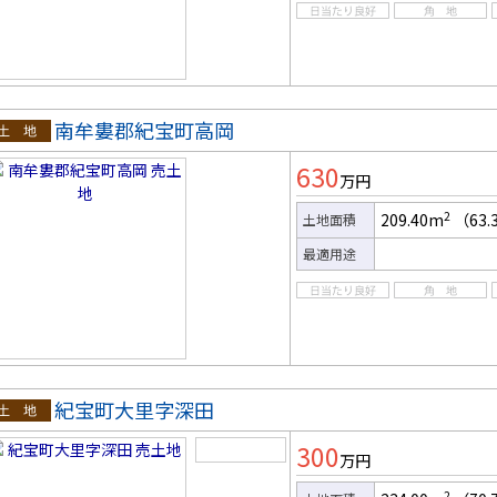
南牟婁郡紀宝町高岡
土地
630
万円
2
209.40m
（63.
土地面積
最適用途
紀宝町大里字深田
土地
300
万円
2