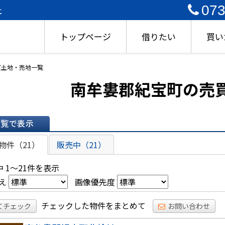
073
社
トップページ
借りたい
買い
買土地・売地一覧
南牟婁郡紀宝町の売
表示
物件（21）
販売中（21）
 1～21件を表示
え
画像優先度
チェックした物件をまとめて
てチェック
お問い合わせ