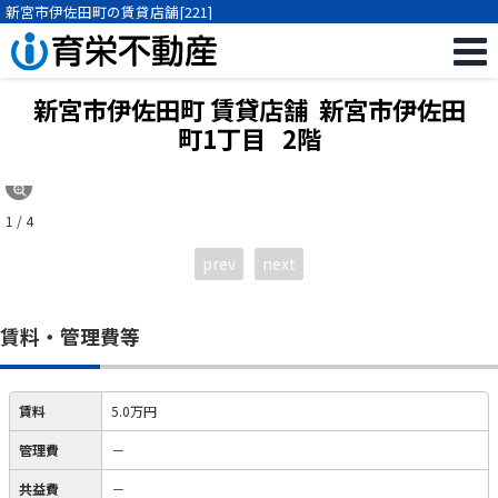
新宮市伊佐田町の賃貸店舗[221]
新宮市伊佐田町 賃貸店舗 新宮市伊佐田
町1丁目
2階
1 / 4
prev
next
賃料・管理費等
賃料
5.0万円
管理費
－
共益費
－