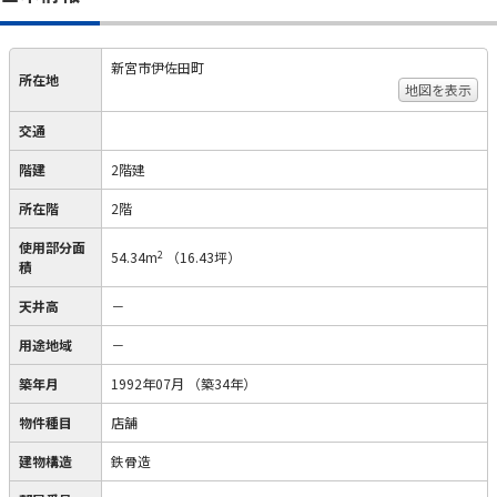
新宮市伊佐田町
所在地
地図を表示
交通
階建
2階建
所在階
2階
使用部分面
2
54.34m
（16.43坪）
積
天井高
－
用途地域
－
築年月
1992年07月
（築34年）
物件種目
店舗
建物構造
鉄骨造