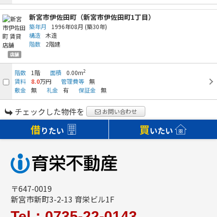
新宮市伊佐田町（新宮市伊佐田町1丁目）
築年月
1996年08月
(築30年)
構造
木造
階数
2階建
店舗
2
階数
1階
面積
0.00m
賃料
8.0
万円
管理費等
無
敷金
無
礼金
有
保証金
無
チェックした物件を
お問い合わせ
借
買
りたい
いたい
〒647-0019
新宮市新町3-2-13 育栄ビル1F
Tel：0735-22-0143