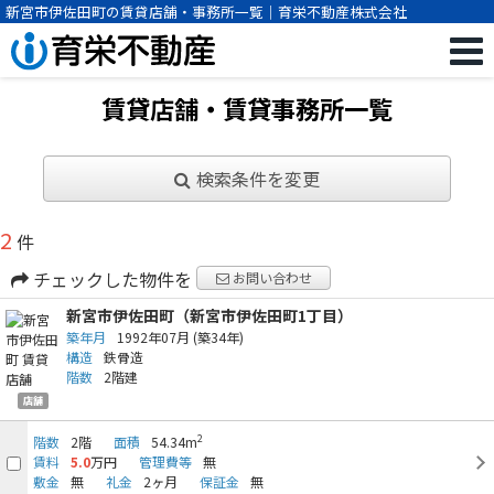
新宮市伊佐田町の賃貸店舗・事務所一覧｜育栄不動産株式会社
賃貸店舗・賃貸事務所一覧
検索条件を変更
2
件
チェックした物件を
お問い合わせ
新宮市伊佐田町（新宮市伊佐田町1丁目）
築年月
1992年07月
(築34年)
構造
鉄骨造
階数
2階建
店舗
2
階数
2階
面積
54.34m
賃料
5.0
万円
管理費等
無
敷金
無
礼金
2ヶ月
保証金
無