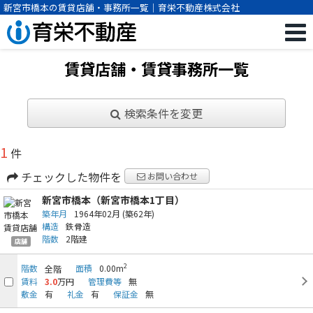
新宮市橋本の賃貸店舗・事務所一覧｜育栄不動産株式会社
賃貸店舗・賃貸事務所一覧
検索条件を変更
1
件
チェックした物件を
お問い合わせ
新宮市橋本（新宮市橋本1丁目）
築年月
1964年02月
(築62年)
構造
鉄骨造
階数
2階建
店舗
2
階数
面積
0.00m
全階
賃料
3.0
万円
管理費等
無
敷金
有
礼金
有
保証金
無