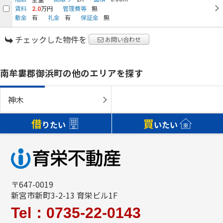
賃料
2.0
万円
管理費等
無
敷金
有
礼金
有
保証金
無
チェックした物件を
お問い合わせ
南牟婁郡御浜町の他のエリアを探す
神木
借
買
りたい
いたい
〒647-0019
新宮市新町3-2-13 育栄ビル1F
Tel：0735-22-0143