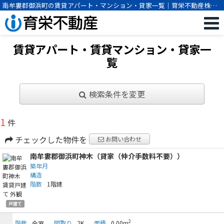
南牟婁郡御浜町の賃貸アパート・マンション・貸家一覧｜育栄不動産株式
会社
賃貸アパート・賃貸マンション・貸家一
覧
検索条件を変更
1
件
チェックした物件を
お問い合わせ
南牟婁郡御浜町神木（貸家（仲介手数料不要））
築年月
構造
階数
1階建
戸建て
2
階数
間取り
2K
面積
0.00m
全室