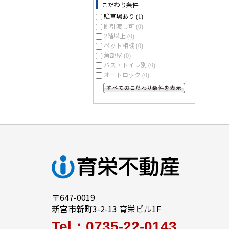
こだわり条件
駐車場あり
(1)
即引渡し可
(0)
2階以上
(0)
ペット相談
(0)
角部屋
(0)
バス・トイレ別
(0)
オートロック
(0)
すべてのこだわり条件を見る
〒647-0019
新宮市新町3-2-13 育栄ビル1F
Tel：0735-22-0143