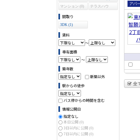
マンション (0)
テラスハウ
賃貸
ス (0)
間取り
パー
3DK (1)
賃料
～
専有面積
～
築年数
新築以外
全
駅からの徒歩
バス停からの時間を含む
情報公開日
指定なし
本日公開
(0)
3日以内に公開
(0)
7日以内に公開
(0)