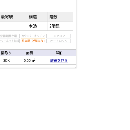
最寄駅
構造
階数
木造
2階建
間取り
面積
詳細
2
3DK
0.00m
詳細を見る