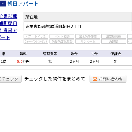
朝日アパート
ア
ト
所在地
東牟婁郡那智勝浦町朝日2丁目
階
賃料
管理費等
敷金
礼金
保証金
1階
5.0
万円
無
2ヶ月
2ヶ月
無
チェックした物件をまとめて
てチェック
お問い合わせ