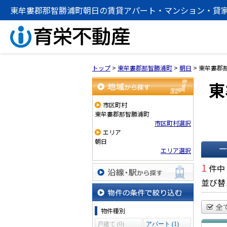
東牟婁郡那智勝浦町朝日の賃貸アパート・マンション・貸
トップ
>
東牟婁郡那智勝浦町
>
朝日
>
東牟婁郡
東
地域から探す
市区町村
東牟婁郡那智勝浦町
市区町村選択
エリア
朝日
エリア選択
一覧で
1
件中
並び替
沿線・駅から探す
物件の条件で絞り込む
全
物件種別
戸建て (0)
アパート (1)