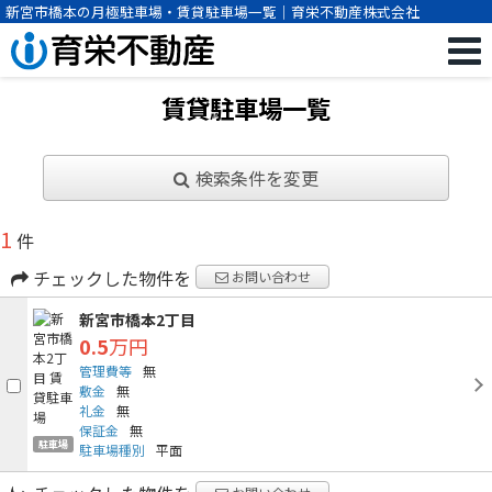
新宮市橋本の月極駐車場・賃貸駐車場一覧｜育栄不動産株式会社
賃貸駐車場一覧
検索条件を変更
1
件
チェックした物件を
お問い合わせ
新宮市橋本2丁目
0.5
万円
管理費等
無
敷金
無
礼金
無
保証金
無
駐車場
駐車場種別
平面