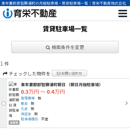
東牟婁郡那智勝浦町の月極駐車場・賃貸駐車場一覧｜育栄不動産株式会社
賃貸駐車場一覧
検索条件を変更
1
件
チェックした物件を
お問い合わせ
東牟婁郡那智勝浦町朝日 （朝日月極駐車場）
0.3
万円
～
0.4
万円
管理費等
無
敷金
無
礼金
無
保証金
無
駐車場種別
平面
駐車場